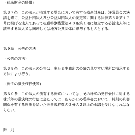
（残余財産の帰属）
第３７条 この法人が清算する場合において有する残余財産は、評議員会の決
議を経て、公益社団法人及び公益財団法人の認定等に関する法律第５条第１７
号に掲げる法人であって租税特別措置法４０条第１項に規定する公益法人等に
該当する法人又は国若しくは地方公共団体に贈与するものとする。
第９章 公告の方法
（公告の方法）
第３８条 この法人の公告は、主たる事務所の公衆の見やすい場所に掲示する
方法により行う。
（株主の議決権行使等）
第３９条 この法人の所有する株式については、その株式の発行会社に対する
株式等の議決権の行使に当たっては、あらかじめ理事会において、特別の利害
関係を有する理事を除いた理事現在数の３分の２以上の承認を受けなければな
らない。
附 則