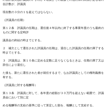
合計数が、評議員
現在数の３分の１を超えてはならない。
（評議員の任期）
第１２条 評議員の任期は、選任後４年以内に終了する事業年度のうち最終の
ものに関する定時評
議員会の終結の時までとする。
２ 補欠として選任された評議員の任期は、退任した評議員の任期の満了する
時までとする。
３ 評議員は、第１０条に定める定数に足りなくなるときは、任期の満了又は
辞任により退任し
た後も、新たに選任された者が就任するまで、なお評議員としての権利義務を
有する。
（評議員に対する報酬等）
第１３条 評議員に対して、各年度の総額が３０万円を超えない範囲で、評議
員会において別に定
める報酬等の支給の基準に従って算定した額を、報酬として支給する。