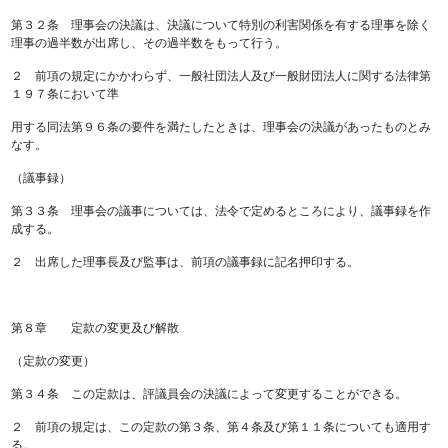
第３２条 理事会の決議は、決議について特別の利害関係を有する理事を除く
理事の過半数が出席し、その過半数をもって行う。
２ 前項の規定にかかわらず、一般社団法人及び一般財団法人に関する法律第
１９７条において準
用する同法第９６条の要件を満たしたときは、理事会の決議があったものとみ
なす。
（議事録）
第３３条 理事会の議事については、法令で定めるところにより、議事録を作
成する。
２ 出席した理事長及び監事は、前項の議事録に記名押印する。
第８章 定款の変更及び解散
（定款の変更）
第３４条 この定款は、評議員会の決議によって変更することができる。
２ 前項の規定は、この定款の第３条、第４条及び第１１条についても適用す
る。