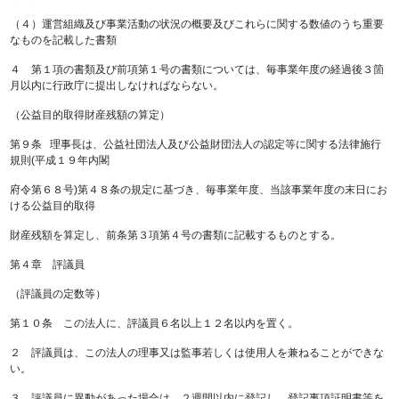
（４）運営組織及び事業活動の状況の概要及びこれらに関する数値のうち重要
なものを記載した書類
４ 第１項の書類及び前項第１号の書類については、毎事業年度の経過後３箇
月以内に行政庁に提出しなければならない。
（公益目的取得財産残額の算定）
第９条 理事長は、公益社団法人及び公益財団法人の認定等に関する法律施行
規則(平成１９年内閣
府令第６８号)第４８条の規定に基づき、毎事業年度、当該事業年度の末日にお
ける公益目的取得
財産残額を算定し、前条第３項第４号の書類に記載するものとする。
第４章 評議員
（評議員の定数等）
第１０条 この法人に、評議員６名以上１２名以内を置く。
２ 評議員は、この法人の理事又は監事若しくは使用人を兼ねることができな
い。
３ 評議員に異動があった場合は、２週間以内に登記し、登記事項証明書等を