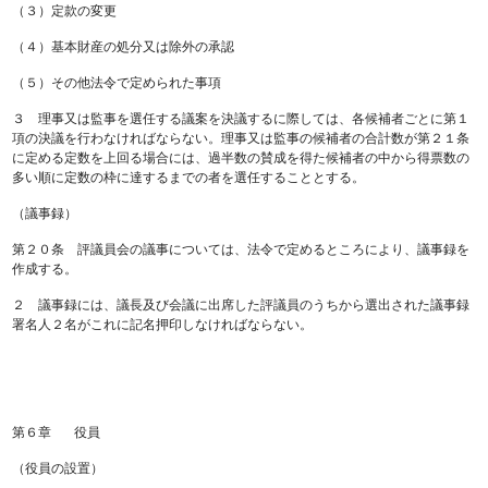
（３）定款の変更
（４）基本財産の処分又は除外の承認
（５）その他法令で定められた事項
３ 理事又は監事を選任する議案を決議するに際しては、各候補者ごとに第１
項の決議を行わなければならない。理事又は監事の候補者の合計数が第２１条
に定める定数を上回る場合には、過半数の賛成を得た候補者の中から得票数の
多い順に定数の枠に達するまでの者を選任することとする。
（議事録）
第２０条 評議員会の議事については、法令で定めるところにより、議事録を
作成する。
２ 議事録には、議長及び会議に出席した評議員のうちから選出された議事録
署名人２名がこれに記名押印しなければならない。
第６章 役員
（役員の設置）