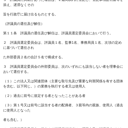
添え、遅滞なくその
旨を行政庁に届け出るものとする。
（評議員の選任及び解任）
第１１条 評議員の選任及び解任は、評議員選定委員会において行う。
２ 評議員選定委員会は、評議員１名、監事1名、事務局員１名、次項の定め
に基づいて選任され
た外部委員２名の合計５名で構成する。
３ 評議員選定委員会の外部委員は、次のいずれにも該当しない者を理事会に
おいて選任する。
（１）この法人又は関連団体（主要な取引先及び重要な利害関係を有する団体
を含む。以下同じ。）の業務を執行する者又は使用人
（２）過去に前号に規定する者となったことがある者
（３）第１号又は前号に該当する者の配偶者、３親等内の親族、使用人（過去
に使用人となった
者も含む。）