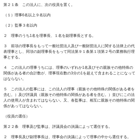
第２１条 この法人に、次の役員を置く。
（１）理事6名以上９名以内
（２）監事３名以内
２ 理事のうち1名を理事長、１名を副理事長とする。
３ 前項の理事長をもって一般社団法人及び一般財団法人に関する法律上の代
表理事とし、同項の副理事長をもって同法第９１条第１項第２号の業務執行理
事とする。
４ この法人の理事うちには、理事のいずれか1名及びその親族その他特殊の
関係がある者の合計数が、理事現在数の3分の1を超えて含まれることになって
はならない。
５ この法人の監事には、この法人の理事（親族その他特殊の関係がある者を
含む。）及び評議員（親族その他特殊の関係がある者を含む。）並びにこの法
人の使用人が含まれてはならない。又、各監事は、相互に親族その他特殊の関
係があってはならない。
（役員の選任）
第２２条 理事及び監事は、評議員会の決議によって選任する。
２ 理事長及び副理事長は、理事会の決議によって理事の中から選任する。