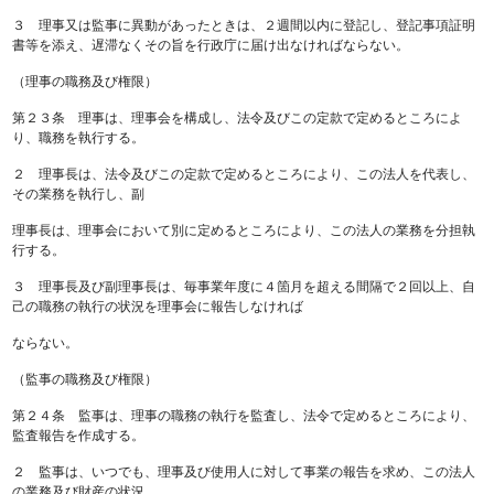
３ 理事又は監事に異動があったときは、２週間以内に登記し、登記事項証明
書等を添え、遅滞なくその旨を行政庁に届け出なければならない。
（理事の職務及び権限）
第２３条 理事は、理事会を構成し、法令及びこの定款で定めるところによ
り、職務を執行する。
２ 理事長は、法令及びこの定款で定めるところにより、この法人を代表し、
その業務を執行し、副
理事長は、理事会において別に定めるところにより、この法人の業務を分担執
行する。
３ 理事長及び副理事長は、毎事業年度に４箇月を超える間隔で２回以上、自
己の職務の執行の状況を理事会に報告しなければ
ならない。
（監事の職務及び権限）
第２４条 監事は、理事の職務の執行を監査し、法令で定めるところにより、
監査報告を作成する。
２ 監事は、いつでも、理事及び使用人に対して事業の報告を求め、この法人
の業務及び財産の状況