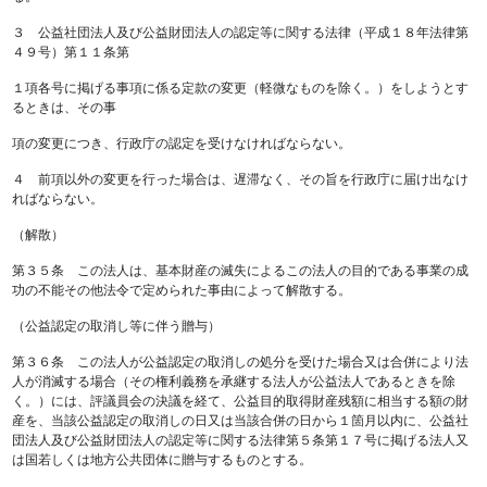
３ 公益社団法人及び公益財団法人の認定等に関する法律（平成１８年法律第
４９号）第１１条第
１項各号に掲げる事項に係る定款の変更（軽微なものを除く。）をしようとす
るときは、その事
項の変更につき、行政庁の認定を受けなければならない。
４ 前項以外の変更を行った場合は、遅滞なく、その旨を行政庁に届け出なけ
ればならない。
（解散）
第３５条 この法人は、基本財産の滅失によるこの法人の目的である事業の成
功の不能その他法令で定められた事由によって解散する。
（公益認定の取消し等に伴う贈与）
第３６条 この法人が公益認定の取消しの処分を受けた場合又は合併により法
人が消滅する場合（その権利義務を承継する法人が公益法人であるときを除
く。）には、評議員会の決議を経て、公益目的取得財産残額に相当する額の財
産を、当該公益認定の取消しの日又は当該合併の日から１箇月以内に、公益社
団法人及び公益財団法人の認定等に関する法律第５条第１７号に掲げる法人又
は国若しくは地方公共団体に贈与するものとする。