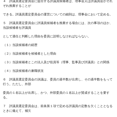
４ 評議員選定委員会に提出する評議員候補者は、理事会又は評議員会がそれ
ぞれ推薦することが
できる。評議員選定委員会の運営についての細則は、理事会において定める。
５ 評議員選定委員会に評議員候補者を推薦する場合には、次の事項のほか、
当該候補者を評議員
として適任と判断した理由を委員に説明しなければならない。
（１）当該候補者の経歴
（２）当該候補者を候補者とした理由
（３）当該候補者とこの法人及び役員等（理事、監事及び評議員）との関係
（４）当該候補者の兼職状況
６ 評議員選定委員会の決議は、委員の過半数が出席し、その過半数をもって
行う。ただし、外部
委員の１名以上が出席し、かつ、外部委員の１名以上が賛成することを要す
る。
７ 評議員選定委員会は、前条第１項で定める評議員の定数を欠くこととなる
ときに備えて、補欠