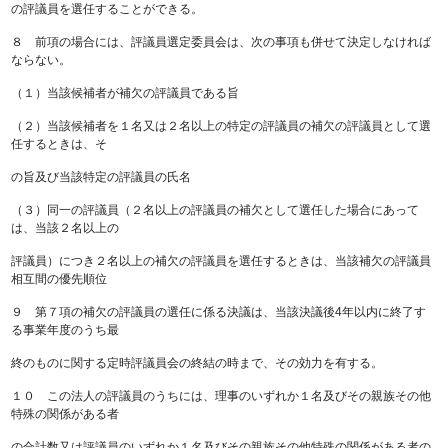
の評議員を選任することができる。
８ 前項の場合には、評議員選定委員会は、次の事項も併せて決定しなければ
ならない。
（１）当該候補者が補欠の評議員である旨
（２）当該候補者を１名又は２名以上の特定の評議員の補欠の評議員として選
任するときは、そ
の旨及び当該特定の評議員の氏名
（３）同一の評議員（２名以上の評議員の補欠として選任した場合にあって
は、当該２名以上の
評議員）につき２名以上の補欠の評議員を選任するときは、当該補欠の評議員
相互間の優先順位
９ 第７項の補欠の評議員の選任に係る決議は、当該決議後4年以内に終了す
る事業年度のうち最
終のものに関する定時評議員会の終結の時まで、その効力を有する。
１０ この法人の評議員のうちには、理事のいずれか１名及びその親族その他
特殊の関係がある者
の合計数又は評議員のいずれか１名及びその親族その他特殊の関係がある者の